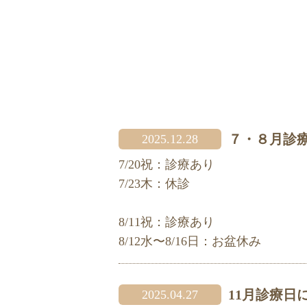
７・８月診
2025.12.28
7/20祝：診療あり
7/23木：休診
8/11祝：診療あり
8/12水〜8/16日：お盆休み
11月診療日
2025.04.27