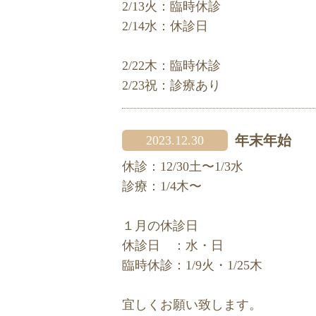
2/13火：臨時休診
2/14水：休診日
2/22木：臨時休診
2/23祝：診療あり
年末年始
2023.12.30
休診：12/30土〜1/3水
診療：1/4木〜
１月の休診日
休診日 ：水・日
臨時休診：1/9火・1/25木
宜しくお願い致します。