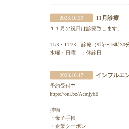
11月診療
2023.10.30
１１月の祝日は診療致します。
11/3・11/23：診療（9時〜16時30
水曜・日曜 ：休診日
インフルエ
2023.10.17
予約受付中
https://onl.bz/AcmjybE
持物
・母子手帳
・企業クーポン